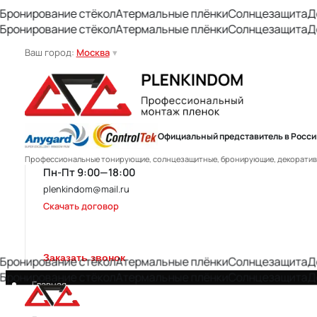
ирование стёкол
Атермальные плёнки
Солнцезащита
Декор
ирование стёкол
Атермальные плёнки
Солнцезащита
Декор
Ваш город:
Москва
▾
Официальный представитель в Росси
Профессиональные тонирующие, солнцезащитные, бронирующие, декоративны
Пн-Пт 9:00—18:00
plenkindom@mail.ru
Скачать договор
Заказать звонок
ирование стёкол
Атермальные плёнки
Солнцезащита
Декор
ирование стёкол
Атермальные плёнки
Солнцезащита
Декор
Главная
Стоимость