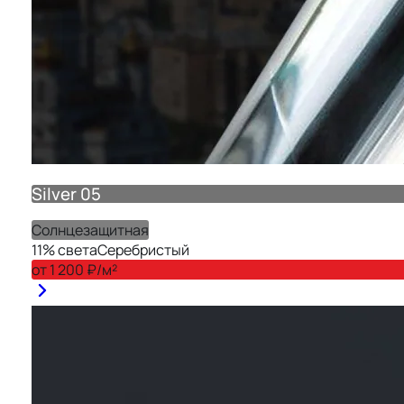
Silver 05
Солнцезащитная
11
% света
Серебристый
от
1 200
₽/м²