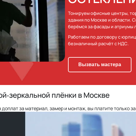
Тонируем офисные центры, то
здания по Москве и области. 
берёмся за фасады и атриумы
Работаем по договору с юрлиц
безналичный расчёт с НДС.
Вызвать мастера
й‑зеркальной плёнки в Москве
 доплат за материал, замер и монтаж, вы платите только за