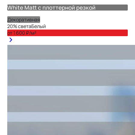
White Matt с плоттерной резкой
Декоративная
20
% света
Белый
от
1 600
₽/м²