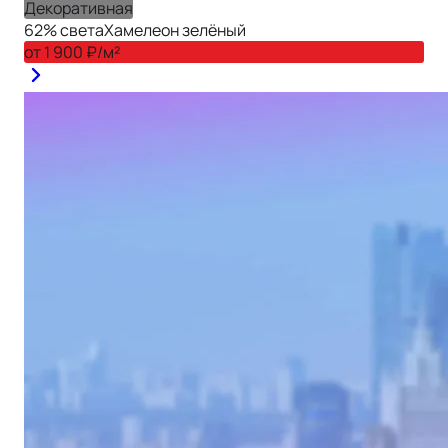
Декоративная
62
% света
Хамелеон зелёный
от
1 900
₽/м²