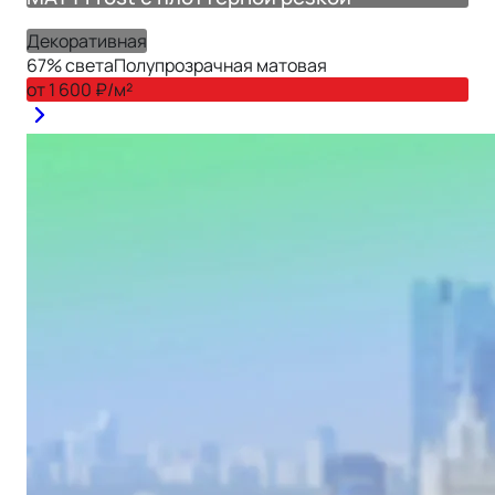
Декоративная
67
% света
Полупрозрачная матовая
от
1 600
₽/м²