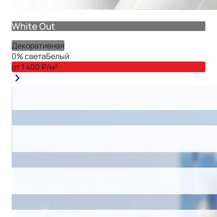
White Out
Декоративная
0
% света
Белый
от
1 400
₽/м²