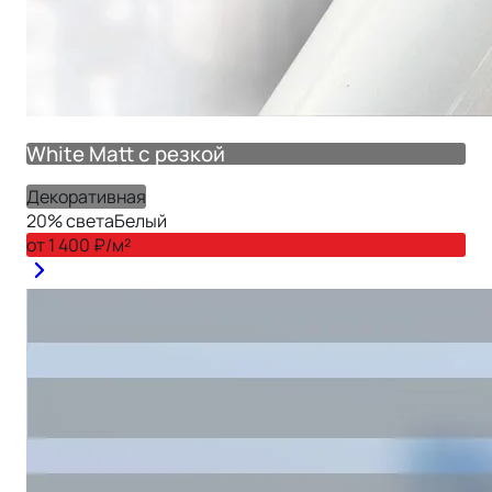
White Matt с резкой
Декоративная
20
% света
Белый
от
1 400
₽/м²