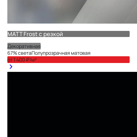
MATT Frost с резкой
Декоративная
67
% света
Полупрозрачная матовая
от
1 400
₽/м²