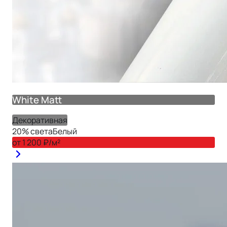
White Matt
Декоративная
20
% света
Белый
от
1 200
₽/м²