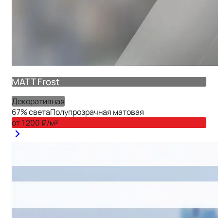
MATT Frost
Декоративная
67
% света
Полупрозрачная матовая
от
1 200
₽/м²