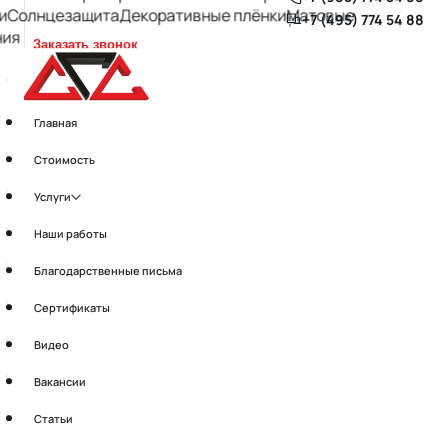
Солнцезащита
Декоративные плёнки
Матовые
+7 (495) 774 54 88
я
Заказать звонок
Главная
Стоимость
Главная
Услуги
Стоимость
Наши работы
Услуги
Благодарственные письма
Наши работы
Сертификаты
Благодарственные письма
Видео
Сертификаты
Вакансии
Видео
Статьи
Вакансии
Контакты
Статьи