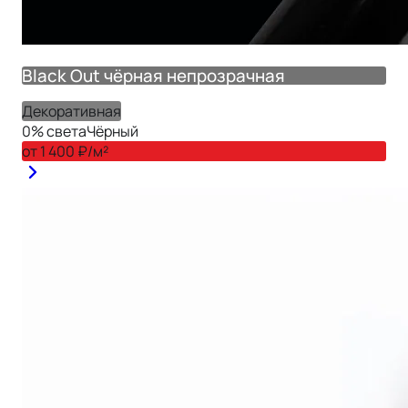
Black Out чёрная непрозрачная
Декоративная
0
% света
Чёрный
от
1 400
₽/м²