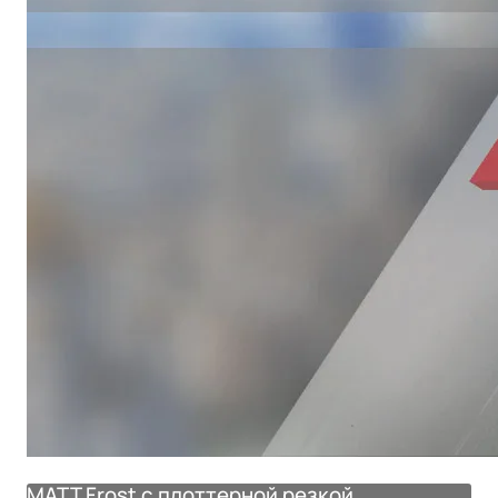
MATT Frost с плоттерной резкой