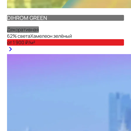
DIHROM GREEN
Декоративная
62
% света
Хамелеон зелёный
от
1 900
₽/м²