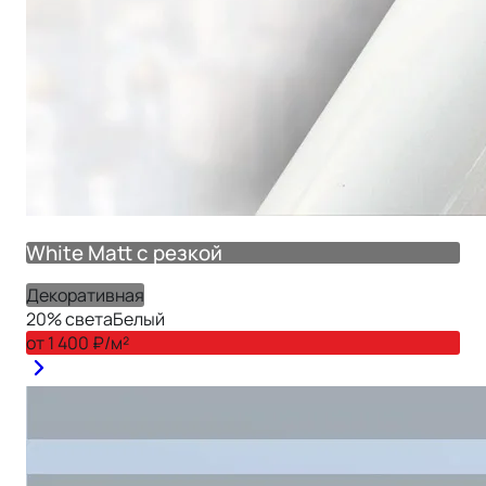
White Matt с резкой
Декоративная
20
% света
Белый
от
1 400
₽/м²