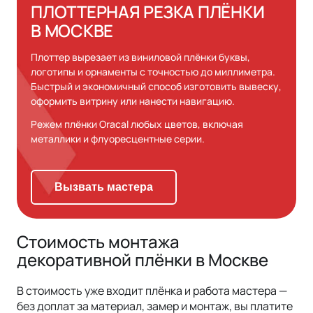
ПЛОТТЕРНАЯ РЕЗКА ПЛЁНКИ
В МОСКВЕ
Плоттер вырезает из виниловой плёнки буквы,
логотипы и орнаменты с точностью до миллиметра.
Быстрый и экономичный способ изготовить вывеску,
оформить витрину или нанести навигацию.
Режем плёнки Oracal любых цветов, включая
металлики и флуоресцентные серии.
Вызвать мастера
Стоимость монтажа
декоративной плёнки в Москве
В стоимость уже входит плёнка и работа мастера —
без доплат за материал, замер и монтаж, вы платите