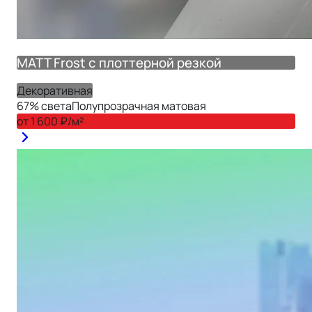
MATT Frost с плоттерной резкой
Декоративная
67
% света
Полупрозрачная матовая
от
1 600
₽/м²