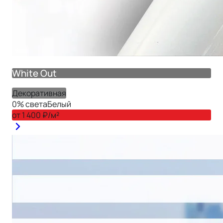
White Out
Декоративная
0
% света
Белый
от
1 400
₽/м²