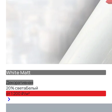
White Matt
Декоративная
20
% света
Белый
от
1 200
₽/м²