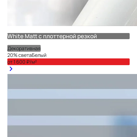
White Matt с плоттерной резкой
Декоративная
20
% света
Белый
от
1 600
₽/м²