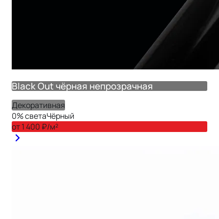
Black Out чёрная непрозрачная
Декоративная
0
% света
Чёрный
от
1 400
₽/м²