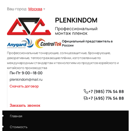
Ваш город:
Москва
▾
Официальный представитель в
России
Профессиональные тонирующие, солнцезащитные, бронирующие,
декоративные, теплоотражающие плёнки, изготовленные по
международным стандартам и технологиям из продуктов корейского и
китайского производства
Пн-Пт 9:00—18:00
plenkindom@mail.ru
Скачать договор
+7 (985) 774 54 88
+7 (495) 774 54 88
Заказать звонок
Главная
Стоимость