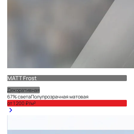
MATT Frost
Декоративная
67
% света
Полупрозрачная матовая
от
1 200
₽/м²